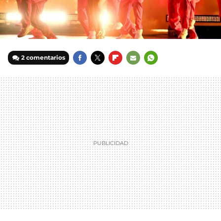
2 comentarios
FACEBOOK
TWITTER
FLIPBOARD
E-
WHATSAPP
MAIL