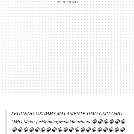
SEGUNDO GRAMMY MALAMENTE OMG OMG OMG
OMG Mejor fusión/interpretación urbana 😭😭😭😭😭😭
😭😭😭😭😭😭😭😭😭😭😭😭😭😭😭😭😭😭😭😭