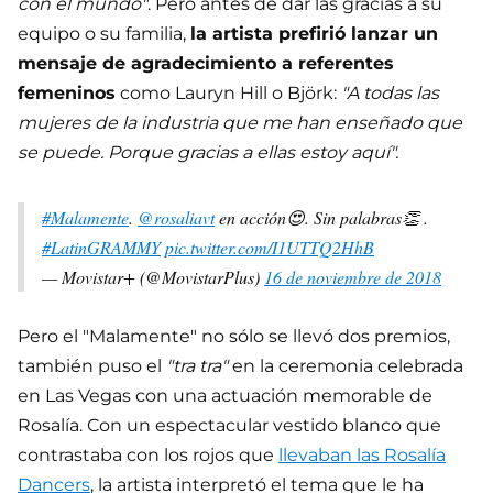
con el mundo"
. Pero antes de dar las gracias a su
equipo o su familia,
la artista prefirió lanzar un
mensaje de agradecimiento a referentes
femeninos
como Lauryn Hill o Björk:
"A todas las
mujeres de la industria que me han enseñado que
se puede. Porque gracias a ellas estoy aquí".
#Malamente
.
@rosaliavt
en acción😍. Sin palabras👏 .
#LatinGRAMMY
pic.twitter.com/I1UTTQ2HhB
— Movistar+ (@MovistarPlus)
16 de noviembre de 2018
Pero el "Malamente" no sólo se llevó dos premios,
también puso el
"tra tra"
en la ceremonia celebrada
en Las Vegas con una actuación memorable de
Rosalía. Con un espectacular vestido blanco que
contrastaba con los rojos que
llevaban las Rosalía
Dancers
, la artista interpretó el tema que le ha