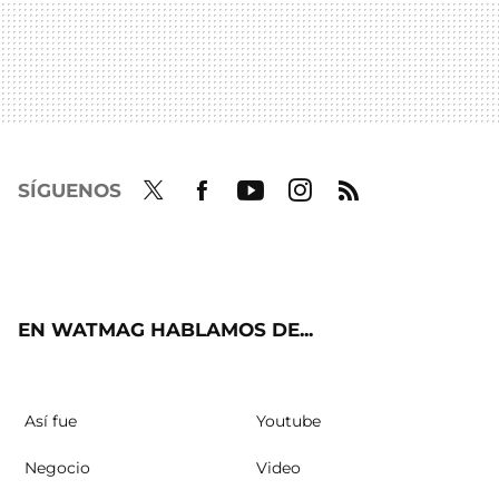
SÍGUENOS
Twit
Fac
Yout
Inst
RSS
ter
ebo
ube
agra
ok
m
EN WATMAG HABLAMOS DE...
Así fue
Youtube
Negocio
Video