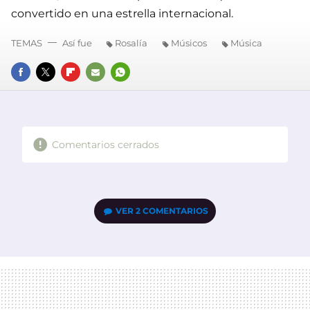
convertido en una estrella internacional.
TEMAS
Así fue
Rosalía
Músicos
Música
FACEBOOK
TWITTER
FLIPBOARD
E-
WHATSAPP
MAIL
Comentarios cerrados
VER
2 COMENTARIOS