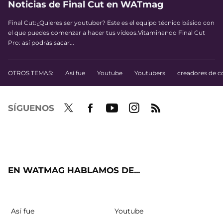
Noticias de Final Cut en WATmag
Final Cut:¿Quieres ser youtuber? Este es el equipo técnico básico con
el que puedes comenzar a hacer tus vídeos.Vitaminando Final Cut
Pro: así podrás sacar...
OTROS TEMAS:
Así fue
Youtube
Youtubers
creadores de c
SÍGUENOS
Twit
Fac
Yout
Inst
RSS
ter
ebo
ube
agra
ok
m
EN WATMAG HABLAMOS DE...
Así fue
Youtube