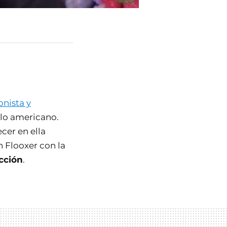
onista y
llo americano.
cer en ella
n Flooxer con la
icción
.