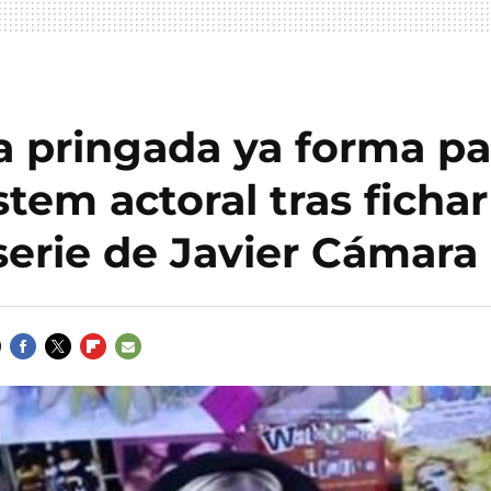
a pringada ya forma pa
stem actoral tras fichar
serie de Javier Cámara
FACEBOOK
TWITTER
FLIPBOARD
E-
MAIL