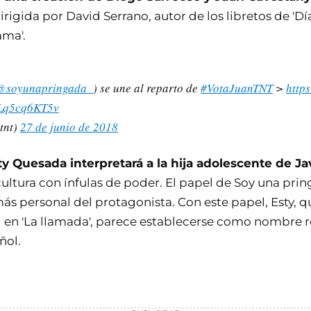
irigida por David Serrano, autor de los libretos de 'Día
ama'.
@soyunapringada_
) se une al reparto de
#VotaJuanTNT
>
http
m/Lq5cq6KT5v
tnt)
27 de junio de 2018
ty Quesada interpretará a la hija adolescente de J
ultura con ínfulas de poder. El papel de Soy una prin
ás personal del protagonista. Con este papel, Esty, q
l en 'La llamada', parece establecerse como nombre r
ñol.