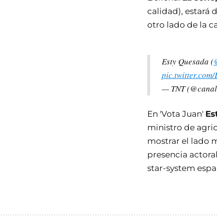
calidad), estará d
otro lado de la c
Esty Quesada (
pic.twitter.co
— TNT (@canal
En 'Vota Juan'
Es
ministro de agric
mostrar el lado m
presencia actora
star-system espa