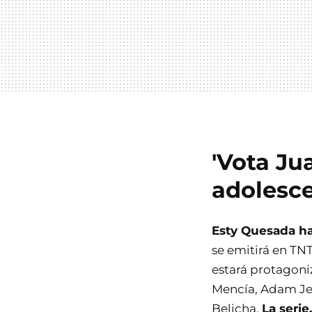
'Vota Ju
adolesc
Esty Quesada ha
se emitirá en TNT
estará protagoni
Mencía, Adam Jez
Belicha.
La seri