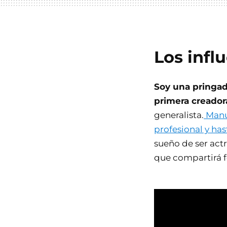
Los infl
Soy una pringa
primera creador
generalista.
Manue
profesional y ha
sueño de ser actr
que compartirá fo