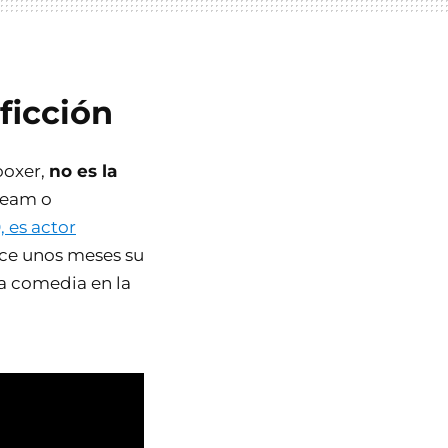
ficción
ooxer,
no es la
ream o
 es actor
ce unos meses su
na comedia en la