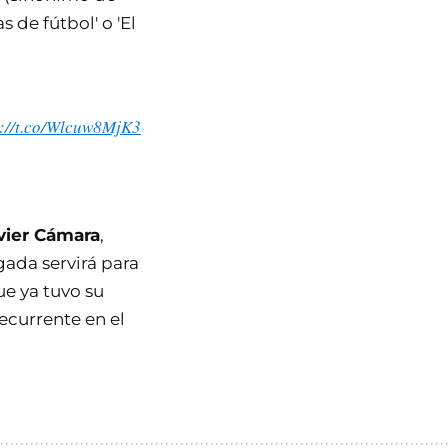
s de fútbol' o 'El
s://t.co/Wlcuw8MjK3
avier Cámara
,
gada servirá para
ue ya tuvo su
ecurrente en el