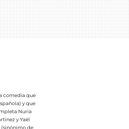
a
na comedia que
española) y que
ompleta Nuria
tínez y Yaël
(sinónimo de