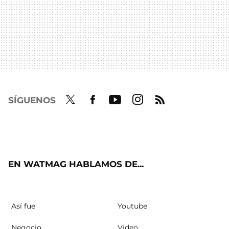
SÍGUENOS
Twit
Fac
Yout
Inst
RSS
ter
ebo
ube
agra
ok
m
EN WATMAG HABLAMOS DE...
Así fue
Youtube
Negocio
Video