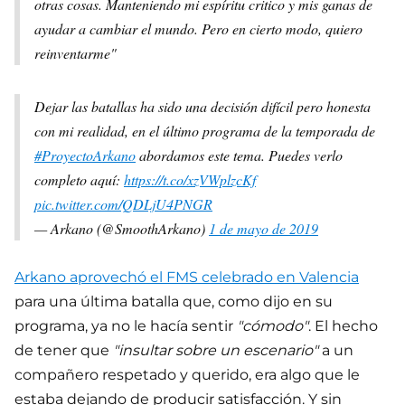
otras cosas. Manteniendo mi espíritu critico y mis ganas de
ayudar a cambiar el mundo. Pero en cierto modo, quiero
reinventarme"
Dejar las batallas ha sido una decisión difícil pero honesta
con mi realidad, en el último programa de la temporada de
#ProyectoArkano
abordamos este tema. Puedes verlo
completo aquí:
https://t.co/xzVWplzcKf
pic.twitter.com/QDLjU4PNGR
— Arkano (@SmoothArkano)
1 de mayo de 2019
Arkano aprovechó el FMS celebrado en Valencia
para una última batalla que, como dijo en su
programa, ya no le hacía sentir
"cómodo"
. El hecho
de tener que
"insultar sobre un escenario"
a un
compañero respetado y querido, era algo que le
estaba dejando de producir satisfacción. Y sin