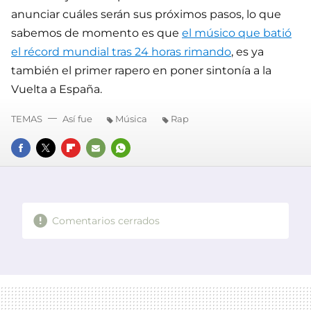
anunciar cuáles serán sus próximos pasos, lo que
sabemos de momento es que
el músico que batió
el récord mundial tras 24 horas rimando
, es ya
también el primer rapero en poner sintonía a la
Vuelta a España.
TEMAS
Así fue
Música
Rap
FACEBOOK
TWITTER
FLIPBOARD
E-
WHATSAPP
MAIL
Comentarios cerrados