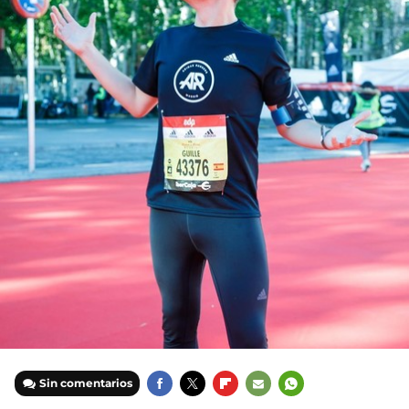
Sin comentarios
FACEBOOK
TWITTER
FLIPBOARD
E-
WHATSAPP