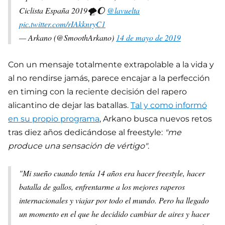
Ciclista España 2019🌪🌔
@lavuelta
pic.twitter.com/rIAkknryC1
— Arkano (@SmoothArkano)
14 de mayo de 2019
Con un mensaje totalmente extrapolable a la vida y
al no rendirse jamás, parece encajar a la perfección
en timing con la reciente decisión del rapero
alicantino de dejar las batallas.
Tal y como informó
en su propio programa
, Arkano busca nuevos retos
tras diez años dedicándose al freestyle:
"me
produce una sensación de vértigo"
.
"Mi sueño cuando tenía 14 años era hacer freestyle, hacer
batalla de gallos, enfrentarme a los mejores raperos
internacionales y viajar por todo el mundo. Pero ha llegado
un momento en el que he decidido cambiar de aires y hacer