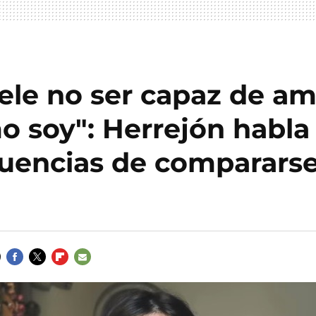
ele no ser capaz de a
o soy": Herrejón habla 
uencias de comparars
FACEBOOK
TWITTER
FLIPBOARD
E-
MAIL