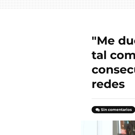
"Me du
tal com
consec
redes
Sin comentarios