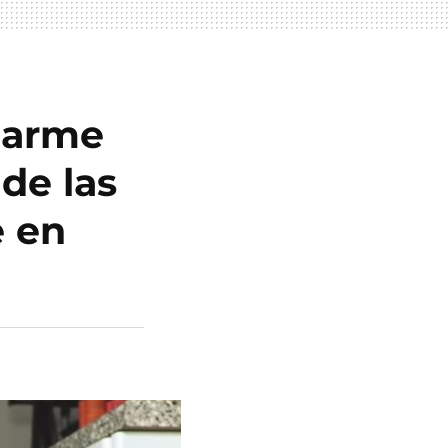
marme
de las
e en