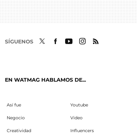
SÍGUENOS
Twit
Fac
Yout
Inst
RSS
ter
ebo
ube
agra
ok
m
EN WATMAG HABLAMOS DE...
Así fue
Youtube
Negocio
Video
Creatividad
Influencers