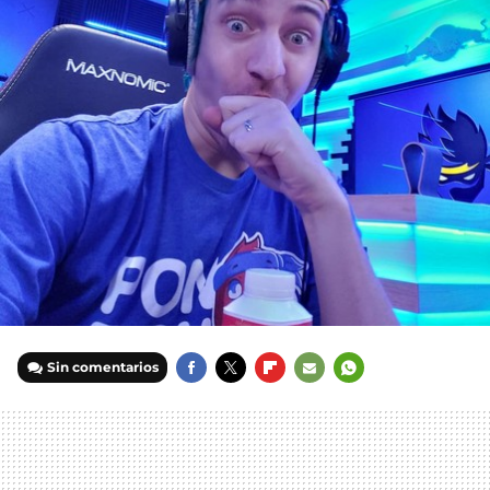
Sin comentarios
FACEBOOK
TWITTER
FLIPBOARD
E-
WHATSAPP
MAIL