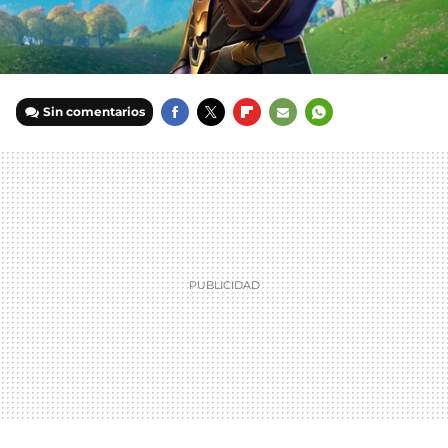
Sin comentarios
FACEBOOK
TWITTER
FLIPBOARD
E-
WHATSAPP
MAIL