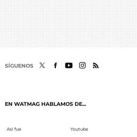
SÍGUENOS
Twit
Fac
Yout
Inst
RSS
ter
ebo
ube
agra
ok
m
EN WATMAG HABLAMOS DE...
Así fue
Youtube