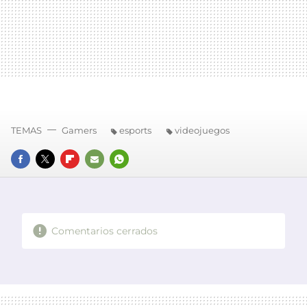
TEMAS
Gamers
esports
videojuegos
FACEBOOK
TWITTER
FLIPBOARD
E-
WHATSAPP
MAIL
Comentarios cerrados