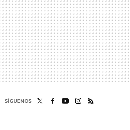
SÍGUENOS
Twit
Fac
Yout
Inst
RSS
ter
ebo
ube
agra
ok
m