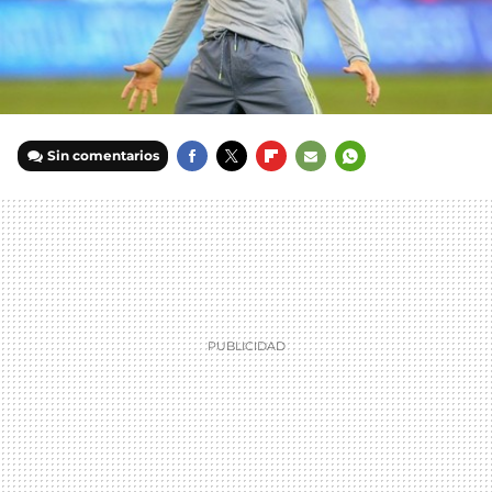
Sin comentarios
FACEBOOK
TWITTER
FLIPBOARD
E-
WHATSAPP
MAIL