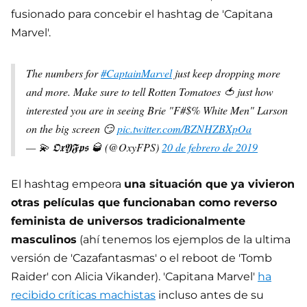
fusionado para concebir el hashtag de 'Capitana
Marvel'.
The numbers for
#CaptainMarvel
just keep dropping more
and more. Make sure to tell Rotten Tomatoes 🍅 just how
interested you are in seeing Brie "F#$% White Men" Larson
on the big screen 😏
pic.twitter.com/BZNHZBXpOa
— 💫 𝕺𝖝𝖄𝕱𝖕𝖘 🥃 (@OxyFPS)
20 de febrero de 2019
El hashtag empeora
una situación que ya vivieron
otras películas que funcionaban como reverso
feminista de universos tradicionalmente
masculinos
(ahí tenemos los ejemplos de la ultima
versión de 'Cazafantasmas' o el reboot de 'Tomb
Raider' con Alicia Vikander). 'Capitana Marvel'
ha
recibido críticas machistas
incluso antes de su