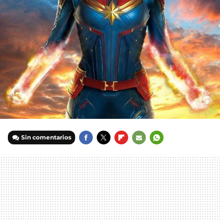
Sin comentarios
FACEBOOK
TWITTER
FLIPBOARD
E-
WHATSAPP
MAIL