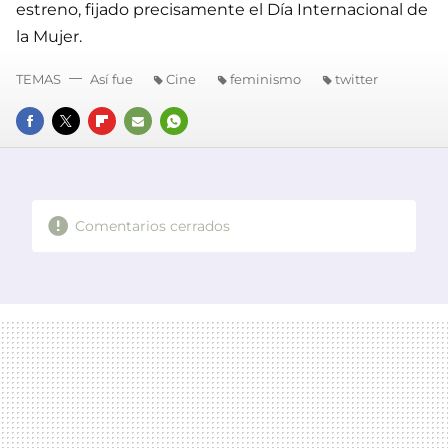
estreno, fijado precisamente el Día Internacional de
la Mujer.
TEMAS
Así fue
Cine
feminismo
twitter
FACEBOOK
TWITTER
FLIPBOARD
E-
WHATSAPP
MAIL
Comentarios cerrados