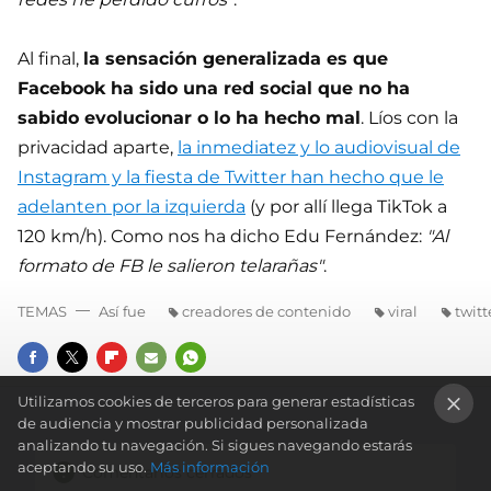
Al final,
la sensación generalizada es que
Facebook ha sido una red social que no ha
sabido evolucionar o lo ha hecho mal
. Líos con la
privacidad aparte,
la inmediatez y lo audiovisual de
Instagram y la fiesta de Twitter han hecho que le
adelanten por la izquierda
(y por allí llega TikTok a
120 km/h). Como nos ha dicho Edu Fernández:
"Al
formato de FB le salieron telarañas"
.
TEMAS
Así fue
creadores de contenido
viral
twitt
FACEBOOK
TWITTER
FLIPBOARD
E-
WHATSAPP
Utilizamos cookies de terceros para generar estadísticas
MAIL
de audiencia y mostrar publicidad personalizada
×
analizando tu navegación. Si sigues navegando estarás
aceptando su uso.
Más información
Comentarios cerrados