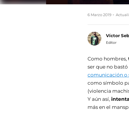
6 Marzo 2019
Actuali
Víctor Se
Editor
Como hombres,
ser que no bastó 
comunicación o s
como símbolo par
(violencia machis
Y aún así,
intent
más en el manspl