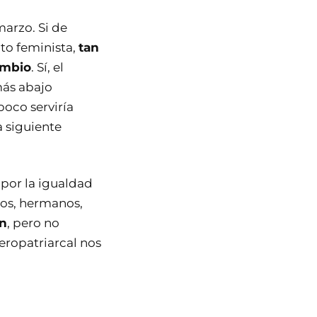
marzo. Si de
o feminista,
tan
ambio
. Sí, el
más abajo
oco serviría
 siguiente
por la igualdad
os, hermanos,
en
, pero no
eropatriarcal nos