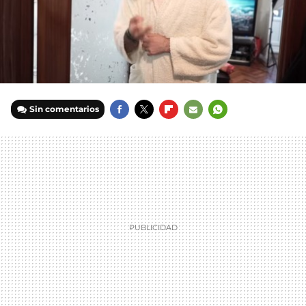
Sin comentarios
FACEBOOK
TWITTER
FLIPBOARD
E-
WHATSAPP
MAIL