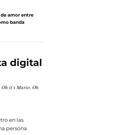
a de amor entre
como banda
a digital
. Oh it's Mario. Oh
ro en las
una persona