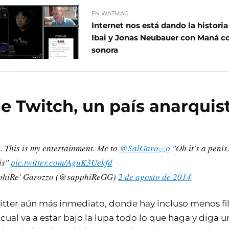
EN WATMAG
Internet nos está dando la histori
Ibai y Jonas Neubauer con Maná 
sonora
de Twitch, un país anarquist
 This is my entertainment. Me to
@SalGarozzo
"Oh it's a penis
is"
pic.twitter.com/AguK3Uekfd
pphiRe' Garozzo (@sapphiReGG)
2 de agosto de 2014
tter aún más inmediato, donde hay incluso menos filt
 cual va a estar bajo la lupa todo lo que haga y diga 