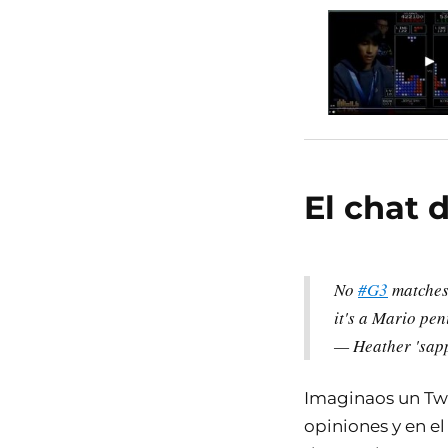
El chat 
No
#G3
matches.
it's a Mario pen
— Heather 'sa
Imaginaos un Twi
opiniones y en el