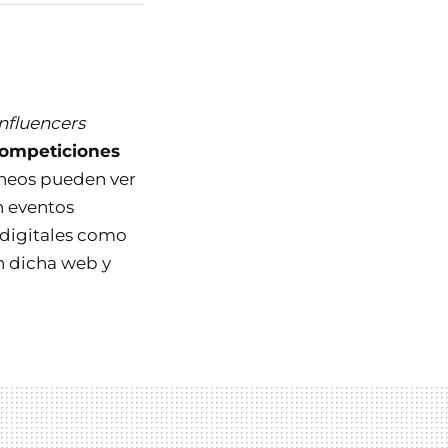
influencers
 competiciones
rneos pueden ver
n eventos
 digitales como
n dicha web y