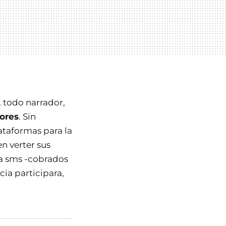
 todo narrador,
dores
. Sin
ataformas para la
n verter sus
r a sms -cobrados
cia participara,