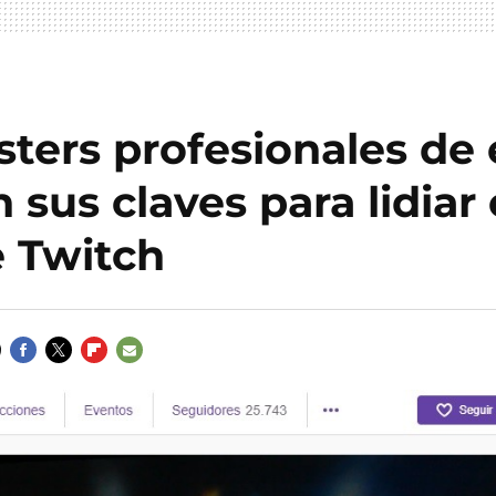
sters profesionales de
 sus claves para lidiar 
e Twitch
FACEBOOK
TWITTER
FLIPBOARD
E-
MAIL