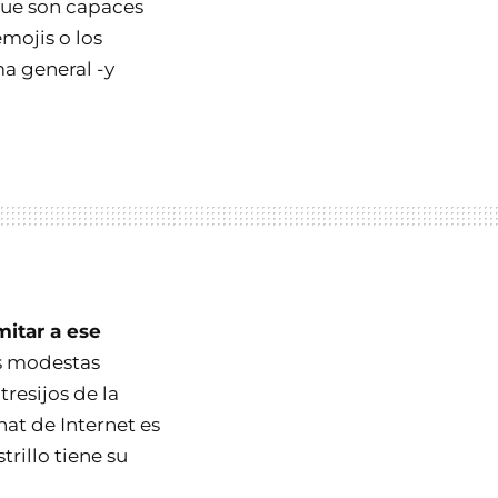
 que son capaces
mojis o los
a general -y
mitar a ese
ás modestas
resijos de la
hat de Internet es
rillo tiene su