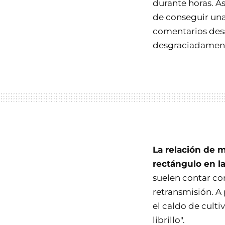
durante horas. A
de conseguir un
comentarios desa
desgraciadamente
La relación de m
rectángulo en l
suelen contar co
retransmisión. A 
el caldo de culti
librillo".