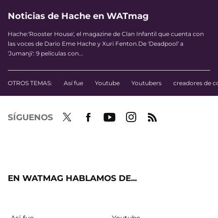
Noticias de Hache en WATmag
Hache:'Rooster House', el magazine de Clan Infantil que cuenta con
las voces de Dario Eme Hache y Xuri Fenton.De 'Deadpool' a
'Jumanji': 9 películas con...
OTROS TEMAS:
Así fue
Youtube
Youtubers
creadores de c
SÍGUENOS
Twit
Fac
Yout
Inst
RSS
ter
ebo
ube
agra
ok
m
EN WATMAG HABLAMOS DE...