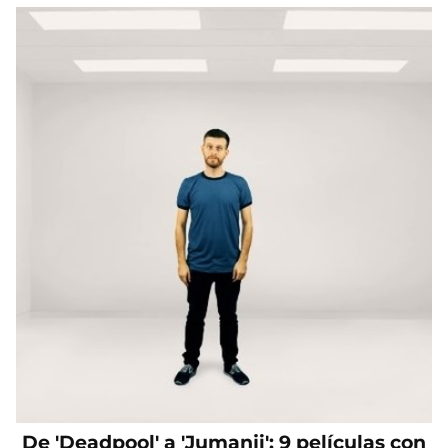
De 'Deadpool' a 'Jumanji': 9 películas con