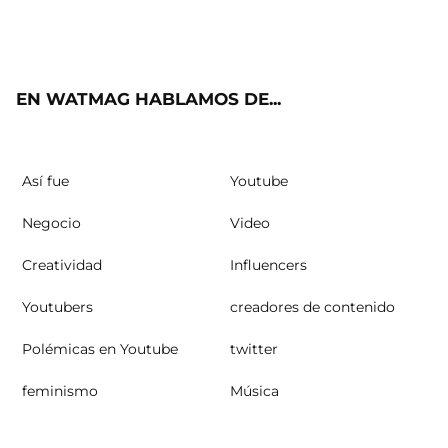
Twit
Fac
Yout
Inst
RSS
ter
ebo
ube
agra
ok
m
EN WATMAG HABLAMOS DE...
Así fue
Youtube
Negocio
Video
Creatividad
Influencers
Youtubers
creadores de contenido
Polémicas en Youtube
twitter
feminismo
Música