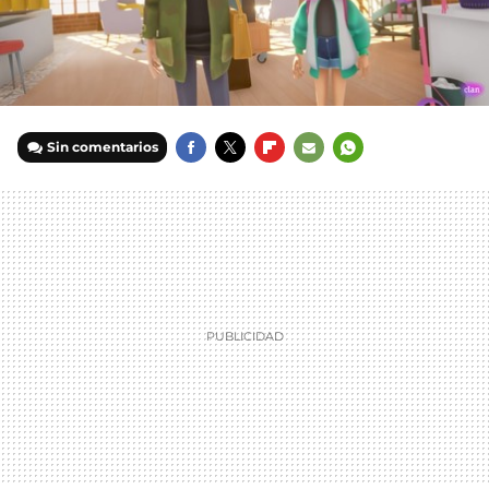
Sin comentarios
FACEBOOK
TWITTER
FLIPBOARD
E-
WHATSAPP
MAIL