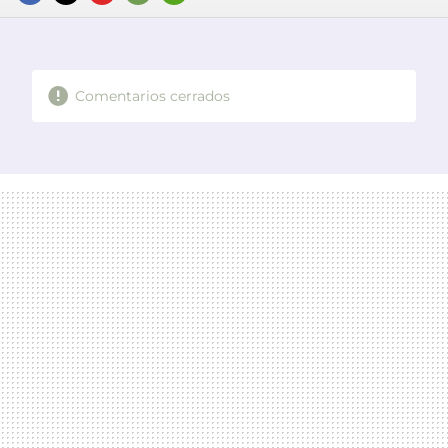
FACEBOOK
TWITTER
FLIPBOARD
E-
WHATSAPP
MAIL
Comentarios cerrados