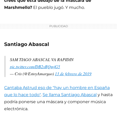
crees que está debajo de la máscara de
Marshmello?
El pueblo jugó. Y mucho.
Santiago Abascal
SAM TIAGO ABASCAL VA RAPIDIN
pic.twitter.com/DB2xRQmjG5
— Cris (@EstoyAmargao)
13 de febrero de 2019
Cantaba Astrud eso de "hay un hombre en España
que lo hace todo"
.
Se llama Santiago Abascal
y hasta
podría ponerse una máscara y componer música
electrónica.