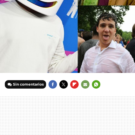
Sin comentarios
FACEBOOK
TWITTER
FLIPBOARD
E-
WHATSAPP
MAIL