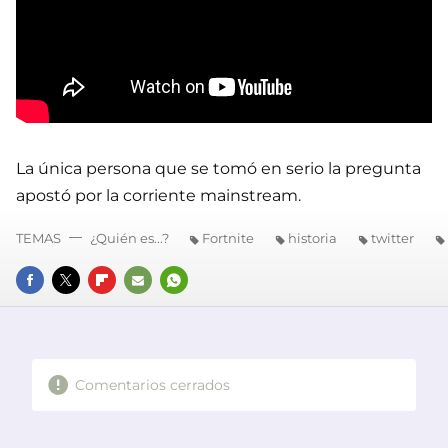
La única persona que se tomó en serio la pregunta
apostó por la corriente mainstream.
TEMAS
¿Quién es...?
Fortnite
historia
twitter
FACEBOOK
TWITTER
FLIPBOARD
E-
WHATSAPP
MAIL
Comentarios cerrados