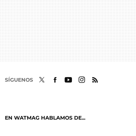
SÍGUENOS
Twit
Fac
Yout
Inst
RSS
ter
ebo
ube
agra
ok
m
EN WATMAG HABLAMOS DE...