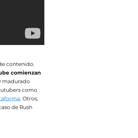
 de contenido.
uTube comienzan
 y madurado
youtubers como
ataforma
. Otros,
l caso de Rush