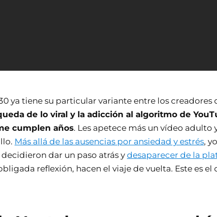
s 30 ya tiene su particular variante entre los creadores
queda de lo viral y la adicción al algoritmo de Yo
rme cumplen años
. Les apetece más un vídeo adulto
llo.
Más allá de las ausencias por ansiedad y estrés
, 
 decidieron dar un paso atrás y
desaparecer de la pl
 obligada reflexión, hacen el viaje de vuelta. Este es e