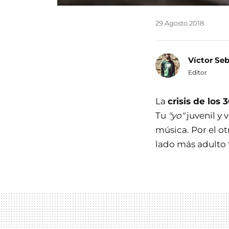
29 Agosto 2018
Víctor Se
Editor
La
crisis de los 
Tu
"yo"
juvenil y 
música. Por el ot
lado más adulto t