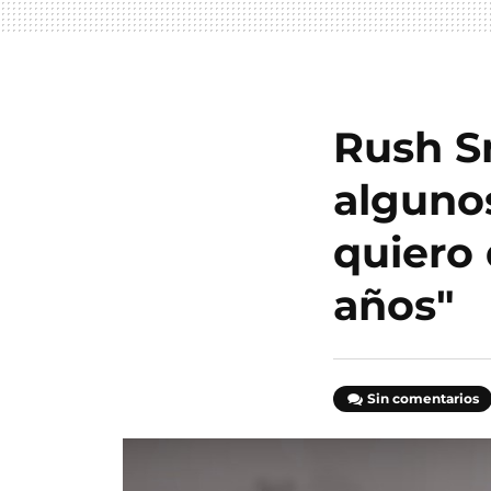
Rush Sm
alguno
quiero
años"
Sin comentarios