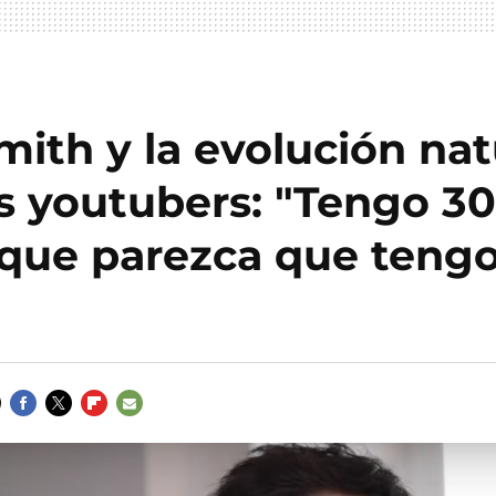
ith y la evolución nat
s youtubers: "Tengo 30
 que parezca que teng
FACEBOOK
TWITTER
FLIPBOARD
E-
MAIL