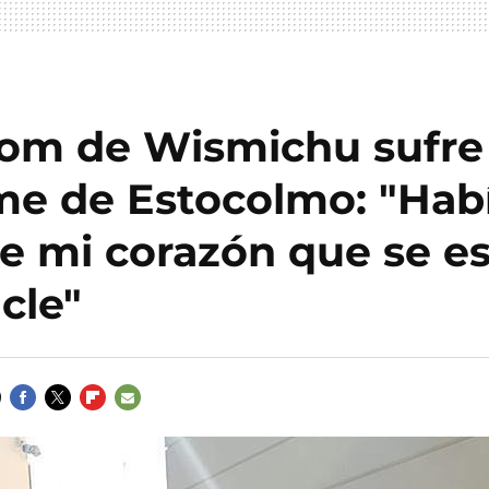
dom de Wismichu sufre 
me de Estocolmo: "Hab
de mi corazón que se e
cle"
FACEBOOK
TWITTER
FLIPBOARD
E-
MAIL