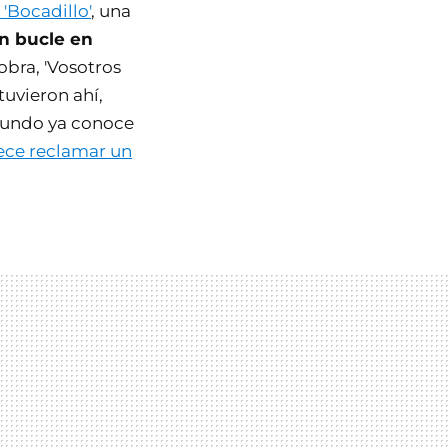
'Bocadillo'
, una
un bucle en
obra, 'Vosotros
stuvieron ahí,
mundo ya conoce
ece reclamar un