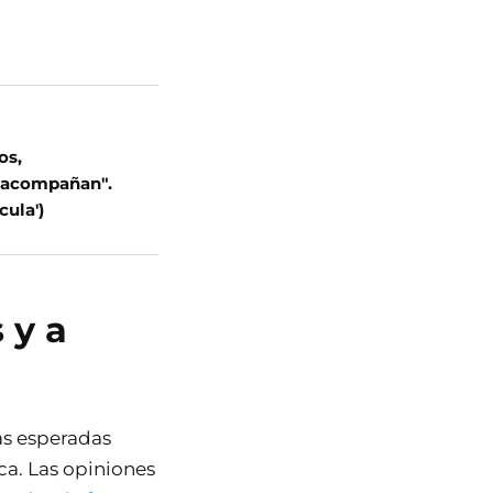
os,
s acompañan".
cula')
 y a
las esperadas
ca. Las opiniones