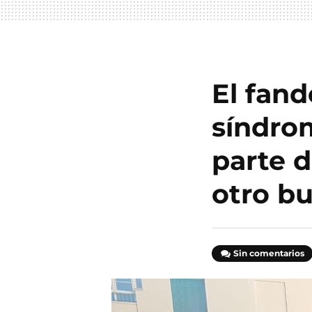
El fan
síndro
parte 
otro bu
Sin comentarios