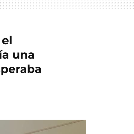
el
ía una
speraba