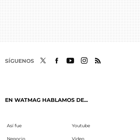
SÍGUENOS
Twit
Fac
Yout
Inst
RSS
ter
ebo
ube
agra
ok
m
EN WATMAG HABLAMOS DE...
Así fue
Youtube
Negocio
Video