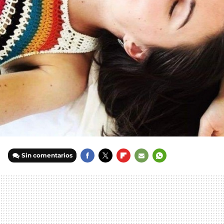
Sin comentarios
FACEBOOK
TWITTER
FLIPBOARD
E-
WHATSAPP
MAIL