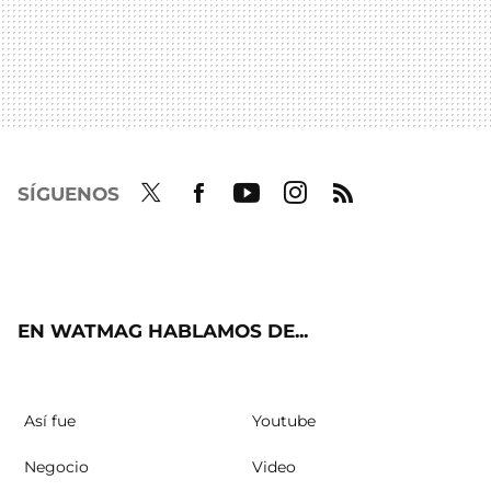
SÍGUENOS
Twit
Fac
Yout
Inst
RSS
ter
ebo
ube
agra
ok
m
EN WATMAG HABLAMOS DE...
Así fue
Youtube
Negocio
Video