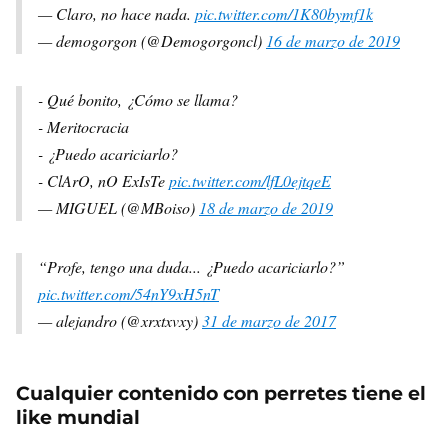
— Claro, no hace nada.
pic.twitter.com/1K80bymf1k
— demogorgon (@Demogorgoncl)
16 de marzo de 2019
- Qué bonito, ¿Cómo se llama?
- Meritocracia
- ¿Puedo acariciarlo?
- ClArO, nO ExIsTe
pic.twitter.com/lfL0ejtqeE
— MIGUEL (@MBoiso)
18 de marzo de 2019
“Profe, tengo una duda... ¿Puedo acariciarlo?”
pic.twitter.com/54nY9xH5nT
— alejandro (@xrxtxvxy)
31 de marzo de 2017
Cualquier contenido con perretes tiene el
like mundial