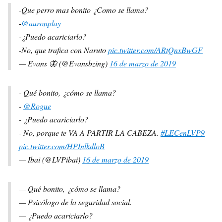
-Que perro mas bonito ¿Como se llama?
-
@auronplay
-¿Puedo acariciarlo?
-No, que trafica con Naruto
pic.twitter.com/ARtQnxBwGF
— Evans 🦋 (@Evansbzing)
16 de marzo de 2019
- Qué bonito, ¿cómo se llama?
-
@Rogue
- ¿Puedo acariciarlo?
- No, porque te VA A PARTIR LA CABEZA.
#LECenLVP9
pic.twitter.com/HPInlkdloB
— Ibai (@LVPibai)
16 de marzo de 2019
— Qué bonito, ¿cómo se llama?
— Psicólogo de la seguridad social.
— ¿Puedo acariciarlo?