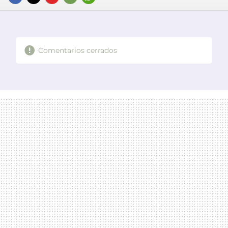
FACEBOOK
TWITTER
FLIPBOARD
E-
WHATSAPP
MAIL
Comentarios cerrados