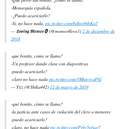
-Monarquía española.
-¿Puedo acariciarlo?
-Si, no hace nada.
pic.twitter.com/bdhwb6bKu7
— 𝕷𝖔𝖛𝖎𝖓𝖌 𝕸𝖊𝖒𝖊𝖘🦍 (@memes4love1)
2 de diciembre de
2018
-que bonito, como se llama?
-Un profesor dando clase con diapositivas
-puedo acariciarlo?
-claro no hace nada
pic.twitter.com/3MknvwqPAl
— Yizz (@Shika442)
12 de marzo de 2019
-qué bonito, cómo se llama?
-la justicia ante casos de violación del clero a menores
-puedo acariciarlo?
-claro, no hace nada
pic.twitter.com/Prbz5pAar7