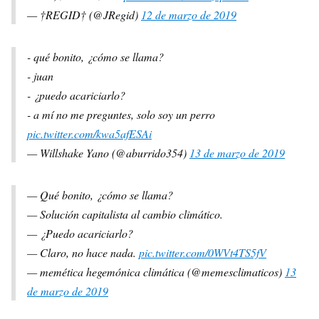
— †REGID† (@JRegid)
12 de marzo de 2019
- qué bonito, ¿cómo se llama?
- juan
- ¿puedo acariciarlo?
- a mí no me preguntes, solo soy un perro
pic.twitter.com/kwa5afESAi
— Willshake Yano (@aburrido354)
13 de marzo de 2019
— Qué bonito, ¿cómo se llama?
— Solución capitalista al cambio climático.
— ¿Puedo acariciarlo?
— Claro, no hace nada.
pic.twitter.com/0WVt4TS5fV
— memética hegemónica climática (@memesclimaticos)
13
de marzo de 2019