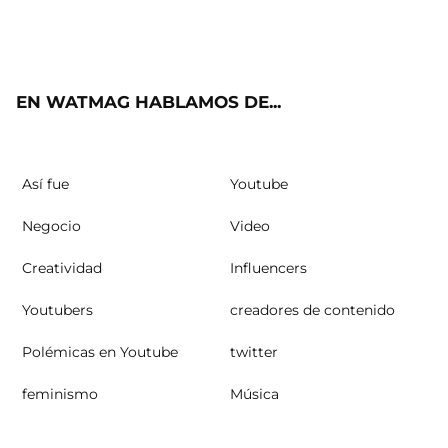
Twit
Fac
Yout
Inst
RSS
ter
ebo
ube
agra
ok
m
EN WATMAG HABLAMOS DE...
Así fue
Youtube
Negocio
Video
Creatividad
Influencers
Youtubers
creadores de contenido
Polémicas en Youtube
twitter
feminismo
Música