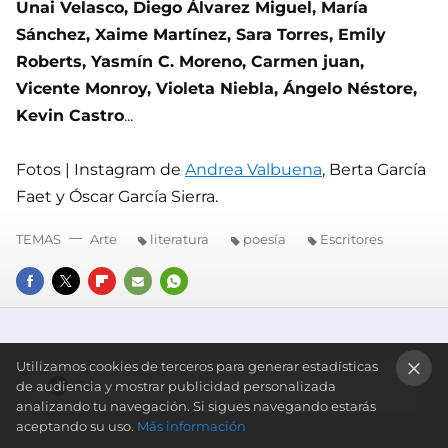
Unai Velasco, Diego Álvarez Miguel, María
Sánchez, Xaime Martínez, Sara Torres, Emily
Roberts, Yasmín C. Moreno, Carmen juan,
Vicente Monroy, Violeta Niebla, Ángelo Néstore,
Kevin Castro
...
Fotos | Instagram de
Andrea Valbuena
, Berta García
Faet y Óscar García Sierra.
TEMAS
Arte
literatura
poesía
Escritores
FACEBOOK
TWITTER
FLIPBOARD
E-
WHATSAPP
MAIL
Utilizamos cookies de terceros para generar estadísticas
Comentarios cerrados
de audiencia y mostrar publicidad personalizada
×
analizando tu navegación. Si sigues navegando estarás
aceptando su uso.
Más información