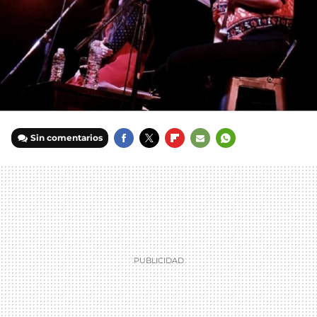
Sin comentarios
FACEBOOK
TWITTER
FLIPBOARD
E-
WHATSAPP
MAIL