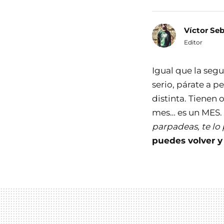
Víctor Se
Editor
Igual que la seg
serio, párate a p
distinta. Tienen 
mes… es un MES. 
parpadeas, te lo 
puedes volver y