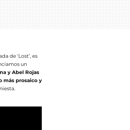
da de ‘Lost’, es
unciamos un
na y Abel Rojas
go más prosaico y
niesta.