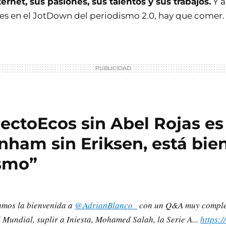
ernet, sus pasiones, sus talentos y sus trabajos.
Y a
res en el JotDown del periodismo 2.0, hay que comer.
ectoEcos sin Abel Rojas e
nham sin Eriksen, está bie
ismo”
amos la bienvenida a
@AdrianBlanco_
con un Q&A muy complet
 Mundial, suplir a Iniesta, Mohamed Salah, la Serie A...
https: