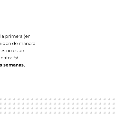
la primera (en
e miden de manera
mes no es un
obato:
"si
as semanas,