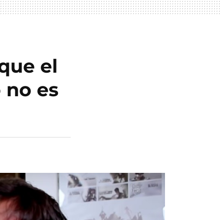
que el
o no es