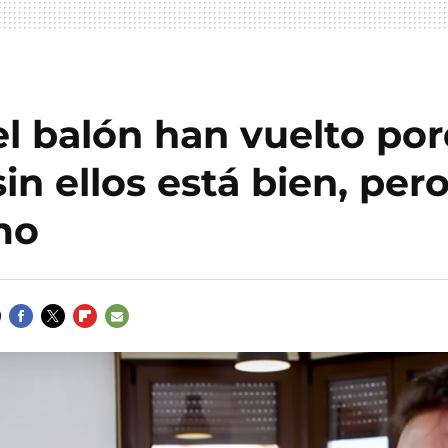
l balón han vuelto por
sin ellos está bien, per
mo
FACEBOOK
TWITTER
FLIPBOARD
E-
MAIL