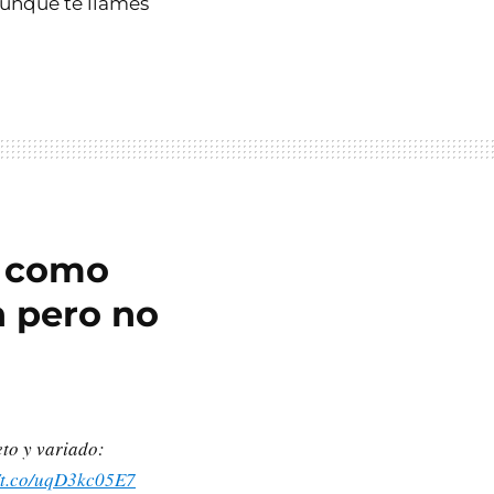
unque te llames
s como
n pero no
o y variado:
//t.co/uqD3kc05E7