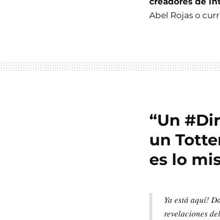
creadores de Int
Abel Rojas o cur
“Un #Dir
un Totte
es lo m
Ya está aquí! D
revelaciones del