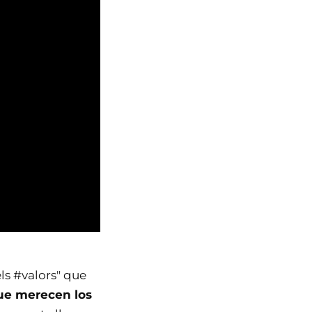
s #valors" que
que merecen los