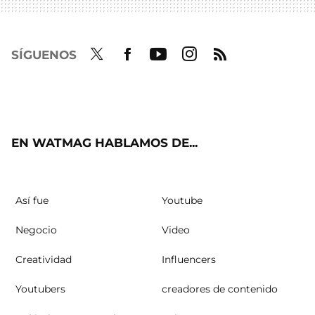
SÍGUENOS
Twit
Fac
Yout
Inst
RSS
ter
ebo
ube
agra
ok
m
EN WATMAG HABLAMOS DE...
Así fue
Youtube
Negocio
Video
Creatividad
Influencers
Youtubers
creadores de contenido