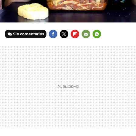
Sin comentarios
FACEBOOK
TWITTER
FLIPBOARD
E-
WHATSAPP
MAIL