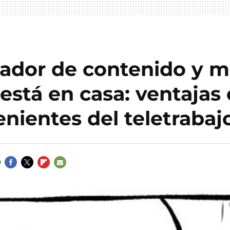
eador de contenido y m
 está en casa: ventajas 
nientes del teletrabaj
FACEBOOK
TWITTER
FLIPBOARD
E-
MAIL