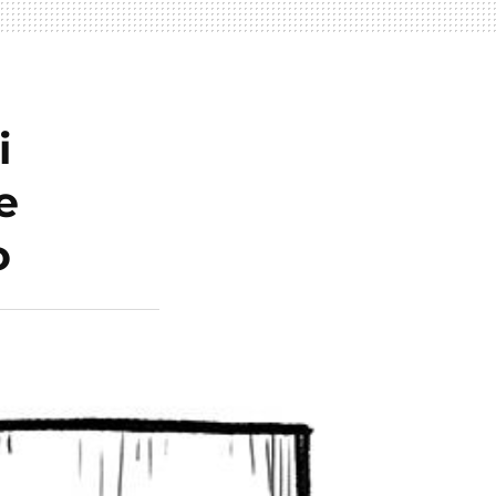
i
e
o