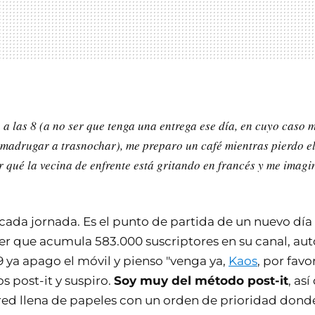
 a las 8 (a no ser que tenga una entrega ese día, en cuyo cas
 madrugar a trasnochar), me preparo un café mientras pierdo el
r qué la vecina de enfrente está gritando en francés y me imagi
cada jornada. Es el punto de partida de un nuevo día 
er que acumula 583.000 suscriptores en su canal, auto
 9 ya apago el móvil y pienso "venga ya,
Kaos
, por favo
os post-it y suspiro.
Soy muy del método post-it
, as
ared llena de papeles con un orden de prioridad donde