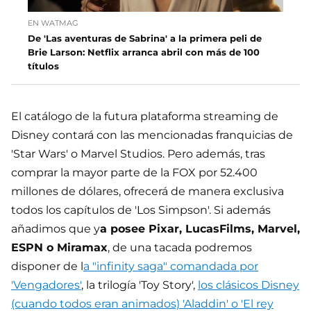
EN WATMAG
De 'Las aventuras de Sabrina' a la primera peli de
Brie Larson: Netflix arranca abril con más de 100
títulos
El catálogo de la futura plataforma streaming de
Disney contará con las mencionadas franquicias de
'Star Wars' o Marvel Studios. Pero además, tras
comprar la mayor parte de la FOX por 52.400
millones de dólares, ofrecerá de manera exclusiva
todos los capítulos de 'Los Simpson'. Si además
añadimos que y
a posee Pixar, LucasFilms, Marvel,
ESPN o Miramax
, de una tacada podremos
disponer de l
a "infinity saga" comandada por
'Vengadores'
, la trilogía 'Toy Story',
los clásicos Disney
(cuando todos eran animados) 'Aladdin' o 'El rey