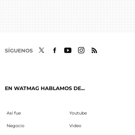
SÍGUENOS
Twit
Fac
Yout
Inst
RSS
ter
ebo
ube
agra
ok
m
EN WATMAG HABLAMOS DE...
Así fue
Youtube
Negocio
Video