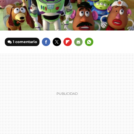
1 comentario
FACEBOOK
TWITTER
FLIPBOARD
E-
WHATSAPP
MAIL