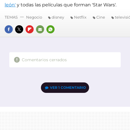
león'
y todas las películas que forman 'Star Wars'.
TEMAS
Negocio
disney
Netflix
Cine
televisi
FACEBOOK
TWITTER
FLIPBOARD
E-
WHATSAPP
MAIL
Comentarios cerrados
VER
1 COMENTARIO