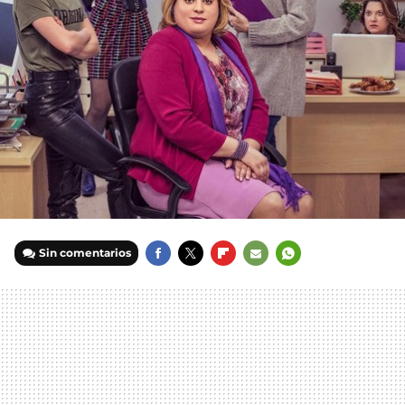
Sin comentarios
FACEBOOK
TWITTER
FLIPBOARD
E-
WHATSAPP
MAIL