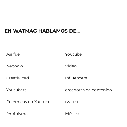
Twit
Fac
Yout
Inst
RSS
ter
ebo
ube
agra
ok
m
EN WATMAG HABLAMOS DE...
Así fue
Youtube
Negocio
Video
Creatividad
Influencers
Youtubers
creadores de contenido
Polémicas en Youtube
twitter
feminismo
Música