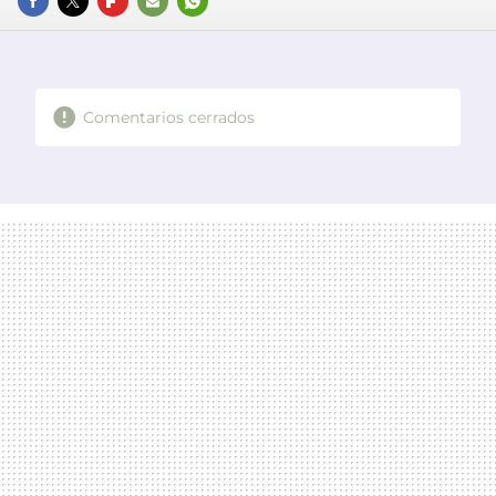
FACEBOOK
TWITTER
FLIPBOARD
E-
WHATSAPP
MAIL
Comentarios cerrados