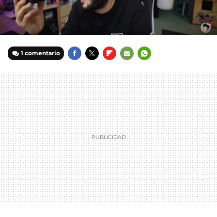
1 comentario
FACEBOOK
TWITTER
FLIPBOARD
E-
WHATSAPP
MAIL