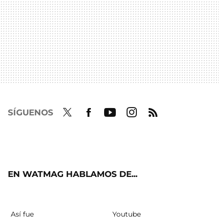
SÍGUENOS
Twit
Fac
Yout
Inst
RSS
ter
ebo
ube
agra
ok
m
EN WATMAG HABLAMOS DE...
Así fue
Youtube