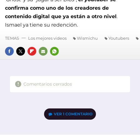
confirma como uno de los creadores de
contenido digital que ya están a otro nivel
.
Ismael ya tiene su redención.
TEMAS
Los mejores videos
Wismichu
Youtubers
FACEBOOK
TWITTER
FLIPBOARD
E-
WHATSAPP
MAIL
Comentarios cerrados
VER
1 COMENTARIO