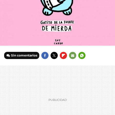
Sin comentarios
FACEBOOK
TWITTER
FLIPBOARD
E-
WHATSAPP
MAIL