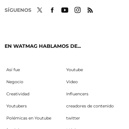
SÍGUENOS
Twit
Fac
Yout
Inst
RSS
ter
ebo
ube
agra
ok
m
EN WATMAG HABLAMOS DE...
Así fue
Youtube
Negocio
Video
Creatividad
Influencers
Youtubers
creadores de contenido
Polémicas en Youtube
twitter