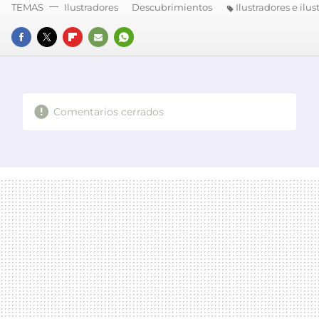
TEMAS
Ilustradores
Descubrimientos
Ilustradores e ilus
FACEBOOK
TWITTER
FLIPBOARD
E-
WHATSAPP
MAIL
Comentarios cerrados