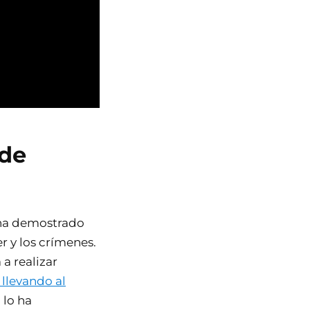
 de
a demostrado
r y los crímenes.
a realizar
 llevando al
 lo ha