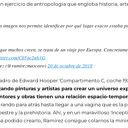
 ejercicio de antropología que engloba historia, art
la imagen nos permite identificar por qué lugar exacto estaba p
 que muchos creen, se trata de un viaje por Europa. Concretame
witter.com/C05ge2nb1G
rez (@ramirezmascaro)
20 de octubre de 2018
adro de Edward Hooper 'Compartimento C, coche 193
zando pinturas y artistas para crear un universo ex
intores y obras tienen una relación espacio-tempor
tirando para atrás hasta llegar a una vagina que es la
pestre y la prehistoria. Ahí, y en un maravilloso 'Incep
 podido crearlo, Ramírez consigue colarnos la míni