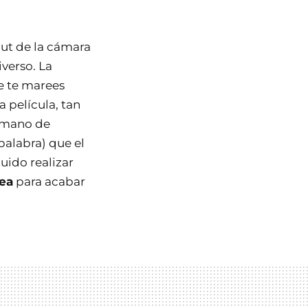
ut de la cámara
verso. La
e te marees
a película, tan
a mano de
 palabra) que el
ido realizar
nea
para acabar