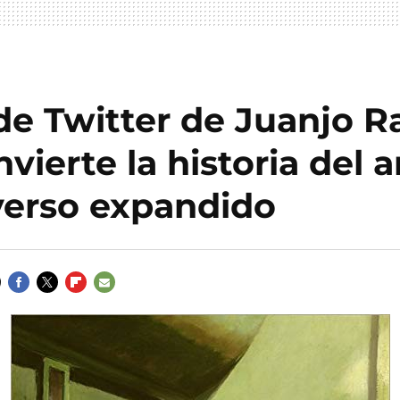
 de Twitter de Juanjo 
vierte la historia del a
verso expandido
FACEBOOK
TWITTER
FLIPBOARD
E-
MAIL