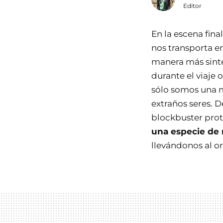
Editor
En la escena fina
nos transporta e
manera más sinté
durante el viaje o
sólo somos una m
extraños seres. D
blockbuster pro
una especie de r
llevándonos al o