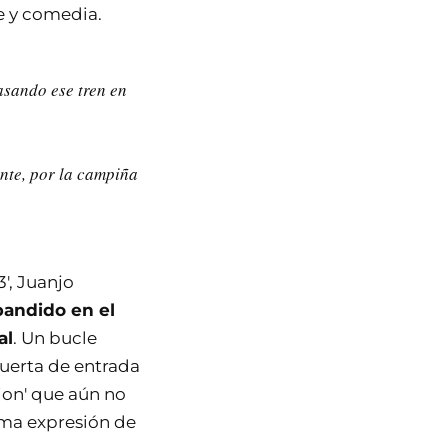
e y comedia.
asando ese tren en
nte, por la campiña
', Juanjo
pandido en el
al
. Un bucle
 puerta de entrada
tion' que aún no
ma expresión de