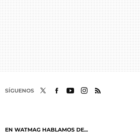
SÍGUENOS
Twit
Fac
Yout
Inst
RSS
ter
ebo
ube
agra
ok
m
EN WATMAG HABLAMOS DE...