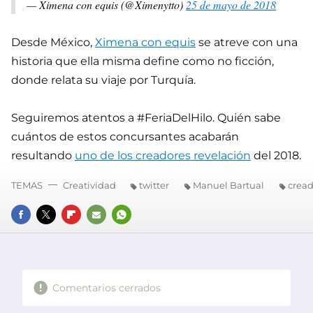
— Ximena con equis (@Ximenytto)
25 de mayo de 2018
Desde México,
Ximena con equis
se atreve con una
historia que ella misma define como no ficción,
donde relata su viaje por Turquía.
Seguiremos atentos a #FeriaDelHilo. Quién sabe
cuántos de estos concursantes acabarán
resultando
uno de los creadores revelación
del 2018.
TEMAS
Creatividad
twitter
Manuel Bartual
cread
FACEBOOK
TWITTER
FLIPBOARD
E-
WHATSAPP
MAIL
Comentarios cerrados