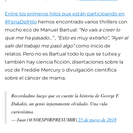
Entre los primeros hilos que están participando en
#FeriaDelHilo
hemos encontrado varios thrillers con
mucho eco de Manuel Bartual:
“No vais a creer lo
que me ha pasado…”
,
“Esto es muy extraño”
,
“Ayer al
salir del trabajo me pasó algo”
como inicio de
relatos. Pero no es Bartual todo lo que se tuitea y
también hay ciencia ficción, disertaciones sobre la
voz de Freddie Mercury o divulgación científica
sobre el cáncer de mama.
Recordadme luego que os cuente la historia de George F.
Dukakis, un genio injustamente olvidado. Una vida
curiosísima.
— Juan (@N0ESP0RPRESUMIR)
25 de mayo de 2018