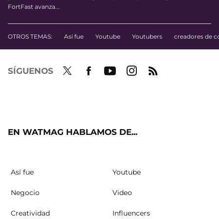
FortFast avanza...
OTROS TEMAS:
Así fue
Youtube
Youtubers
creadores de c
SÍGUENOS
Twit
Fac
Yout
Inst
RSS
ter
ebo
ube
agra
ok
m
EN WATMAG HABLAMOS DE...
Así fue
Youtube
Negocio
Video
Creatividad
Influencers