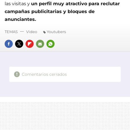
las visitas y
un perfil muy atractivo para reclutar
campañas publicitarias y bloques de
anunciantes.
TEMAS
Video
Youtubers
FACEBOOK
TWITTER
FLIPBOARD
E-
WHATSAPP
MAIL
Comentarios cerrados