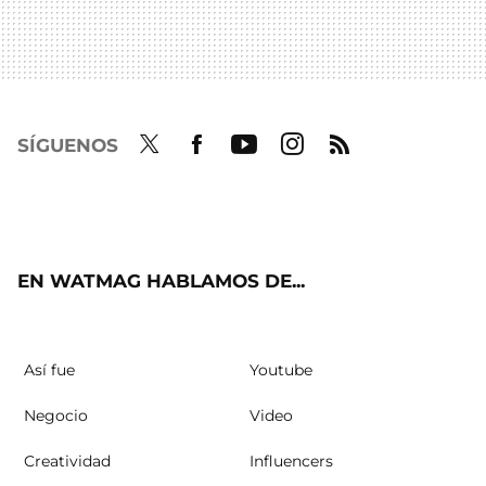
SÍGUENOS
Twit
Fac
Yout
Inst
RSS
ter
ebo
ube
agra
ok
m
EN WATMAG HABLAMOS DE...
Así fue
Youtube
Negocio
Video
Creatividad
Influencers