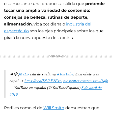
estamos ante una propuesta sólida que
pretende
tocar una amplia variedad de contenido:
consejos de belleza, rutinas de deporte,
alimentación
, vida cotidiana o
industria del
espectáculo
son los ejes principales sobre los que
girará la nueva apuesta de la artista.
🔥💎¡
@JLo
está de vuelta en
#YouTube
! Suscríbete a su
canal →
https://t.co/J2VbF2Essv
pic.twitter.com/emxtowUdfp
— YouTube en español (@YouTubeEspanol)
8 de abril de
2019
Perfiles como el de
Will Smith
demuestran que