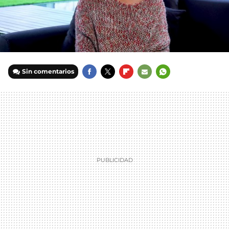
Sin comentarios
FACEBOOK
TWITTER
FLIPBOARD
E-
WHATSAPP
MAIL