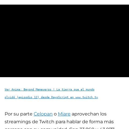
Ver Anima: Beyond Memeverso | La tierra que el mundo
olvidó (episodio 12) desde DayoScript en www.twitch.tv
Por su parte
Celopan
o
Miare
aprovechan los
streamings de Twitch para hablar de forma más