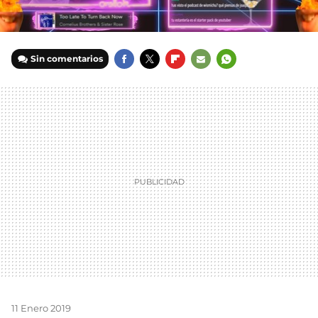
Sin comentarios
FACEBOOK
TWITTER
FLIPBOARD
E-
WHATSAPP
MAIL
11 Enero 2019