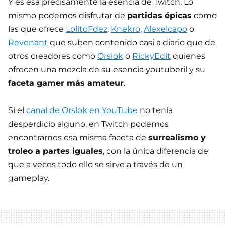
Y es esa precisamente la esencia de Twitch. Lo
mismo podemos disfrutar de
partidas épicas
como
las que ofrece
LolitoFdez
,
Knekro
,
Alexelcapo
o
Revenant
que suben contenido casi a diario que de
otros creadores como
Orslok
o
RickyEdit
quienes
ofrecen una mezcla de su esencia youtuberil y su
faceta gamer más amateur
.
Si el
canal de Orslok en YouTube
no tenía
desperdicio alguno, en Twitch podemos
encontrarnos esa misma faceta de
surrealismo y
troleo a partes iguales
, con la única diferencia de
que a veces todo ello se sirve a través de un
gameplay.