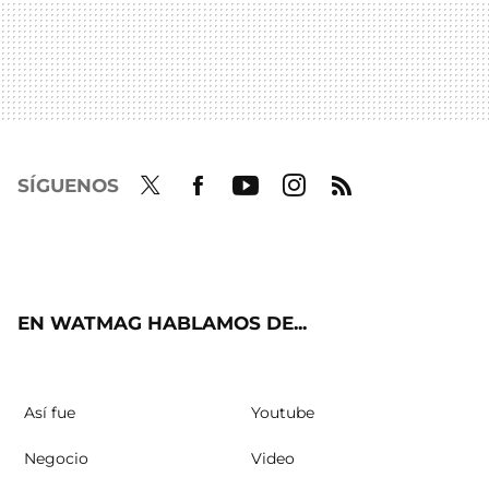
SÍGUENOS
Twit
Fac
Yout
Inst
RSS
ter
ebo
ube
agra
ok
m
EN WATMAG HABLAMOS DE...
Así fue
Youtube
Negocio
Video