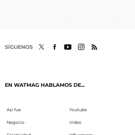
SÍGUENOS
Twit
Fac
Yout
Inst
RSS
ter
ebo
ube
agra
ok
m
EN WATMAG HABLAMOS DE...
Así fue
Youtube
Negocio
Video
Creatividad
Influencers