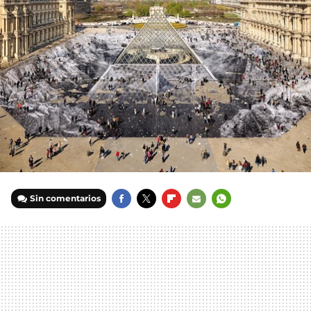
Sin comentarios
FACEBOOK
TWITTER
FLIPBOARD
E-
WHATSAPP
MAIL