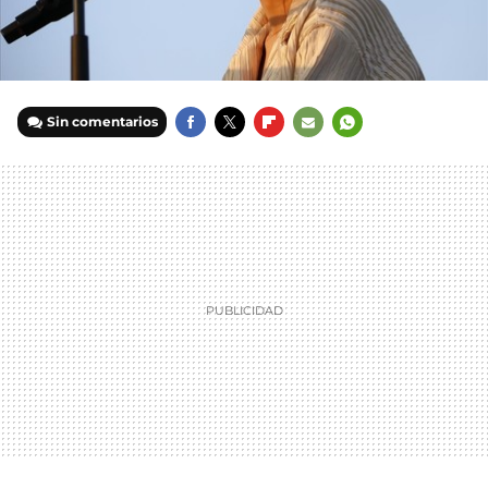
Sin comentarios
FACEBOOK
TWITTER
FLIPBOARD
E-
WHATSAPP
MAIL