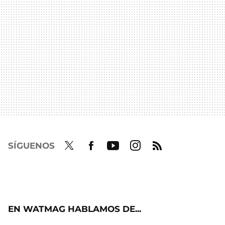
SÍGUENOS
Twit
Fac
Yout
Inst
RSS
ter
ebo
ube
agra
ok
m
EN WATMAG HABLAMOS DE...