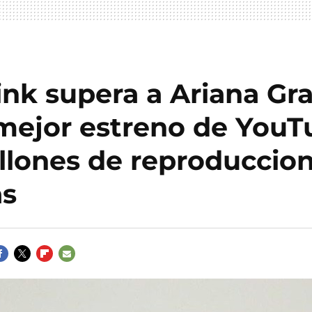
ink supera a Ariana Gr
 mejor estreno de YouT
illones de reproduccio
as
ACEBOOK
TWITTER
FLIPBOARD
E-
MAIL