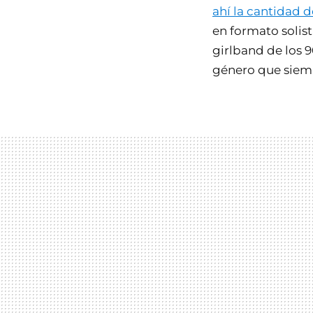
ahí la cantidad d
en formato solis
girlband de los 9
género que siem