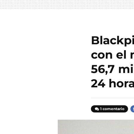
Blackp
con el
56,7 m
24 hor
1 comentario
F