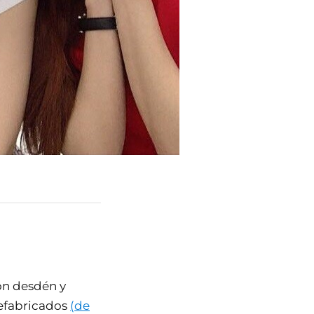
on desdén y
refabricados
(de