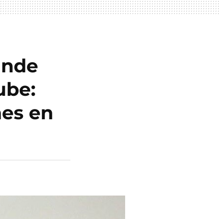
ande
ube:
nes en