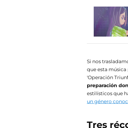
Si nos trasladam
que esta música 
'Operación Triun
preparación don
estilísticos que h
un género conoc
Tres réc