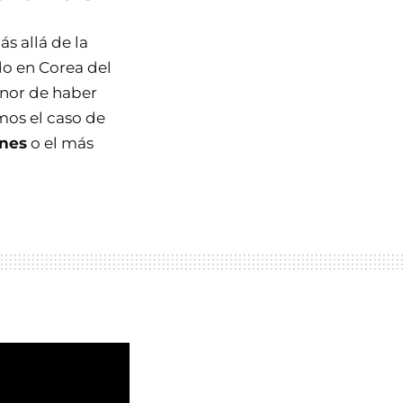
s allá de la
do en Corea del
onor de haber
mos el caso de
ones
o el más