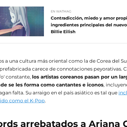
EN WATMAG
Contradicción, miedo y amor propi
ingredientes principales del nuevo
Billie Eilish
os a una cultura más oriental como la de Corea del S
prefabricada carece de connotaciones peyorativas. C
fo' constante,
los artistas coreanos pasan por un la
de se les forma como cantantes e iconos
, incluye
agan falta. Su arraigo en el país asiático es tal que
inc
ido como el K-Pop
.
ords arrebatados a Ariana