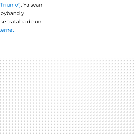
Triunfo')
. Ya sean
 boyband y
e se trataba de un
ternet
.