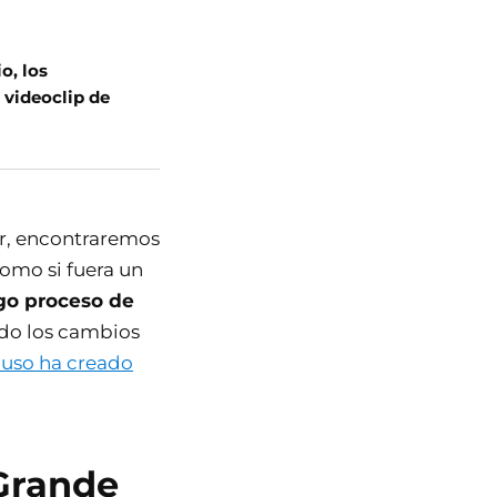
o, los
 videoclip de
ur, encontraremos
omo si fuera un
rgo proceso de
ndo los cambios
luso ha creado
 Grande