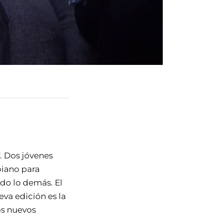
. Dos jóvenes
piano para
do lo demás. El
eva edición es la
os nuevos