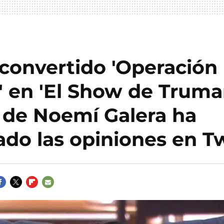
 convertido 'Operación
' en 'El Show de Truma
 de Noemí Galera ha
ado las opiniones en T
ACEBOOK
TWITTER
FLIPBOARD
E-
MAIL