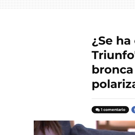
¿Se ha
Triunfo
bronca
polariz
1 comentario
F