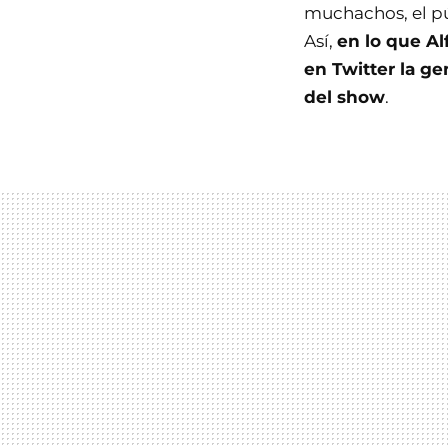
muchachos, el p
Así,
en lo que Al
en Twitter la g
del show
.