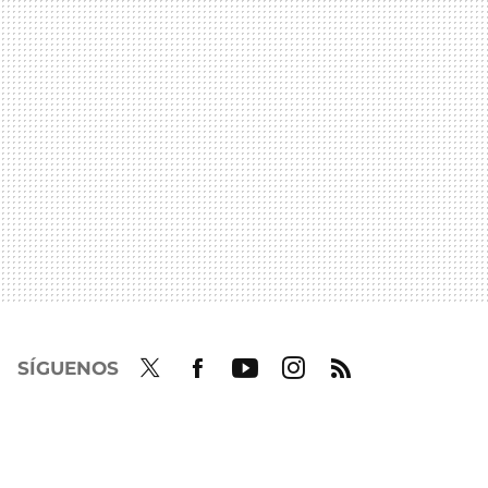
SÍGUENOS
Twit
Fac
Yout
Inst
RSS
ter
ebo
ube
agra
ok
m