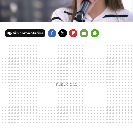
Sin comentarios
FACEBOOK
TWITTER
FLIPBOARD
E-
WHATSAPP
MAIL