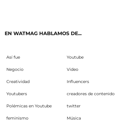
Twit
Fac
Yout
Inst
RSS
ter
ebo
ube
agra
ok
m
EN WATMAG HABLAMOS DE...
Así fue
Youtube
Negocio
Video
Creatividad
Influencers
Youtubers
creadores de contenido
Polémicas en Youtube
twitter
feminismo
Música