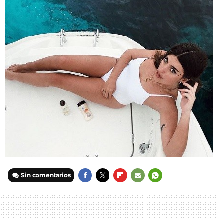
Sin comentarios
FACEBOOK
TWITTER
FLIPBOARD
E-
WHATSAPP
MAIL