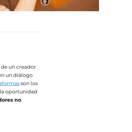
o de un creador
en un diálogo
taformas
son los
 la oportunidad
adores no