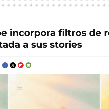
 incorpora filtros de r
ada a sus stories
FACEBOOK
TWITTER
FLIPBOARD
E-
MAIL