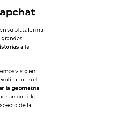
napchat
 en su plataforma
e grandes
storias a la
hemos visto en
explicado en el
ar la geometría
bor han podido
aspecto de la