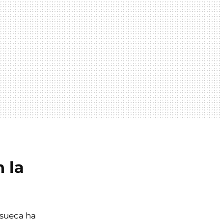
n la
 sueca ha