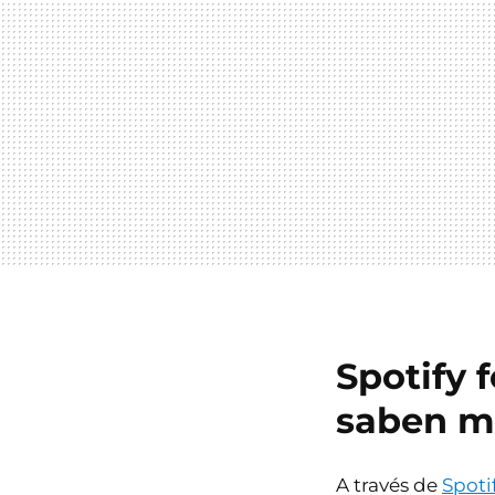
Spotify f
saben m
A través de
Spotif