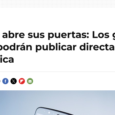
 abre sus puertas: Los
 podrán publicar direc
ica
FACEBOOK
TWITTER
FLIPBOARD
E-
MAIL