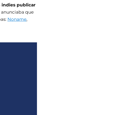
indies publicar
fy anunciaba que
bas:
Noname
,