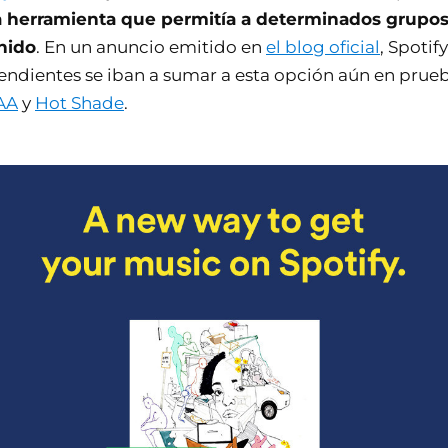
 herramienta que permitía a determinados grupos 
nido
. En un anuncio emitido en
el blog oficial
, Spoti
endientes se iban a sumar a esta opción aún en prue
AA
y
Hot Shade
.