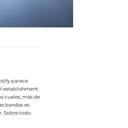
otify parece
l establishment.
los cuales, más de
as bandas es
r. Sobre todo