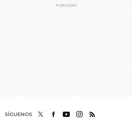
SÍGUENOS
Twit
Fac
Yout
Inst
RSS