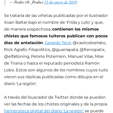
— Peube (@_Peube)
13 de enero de 2019
Se trataría de las viñetas publicadas por el ilustrador
Xoan Baltar bajo el nombre de 'Frida y Lolo' y que,
de manera sospechosa,
contienen los mismos
chistes que famosos tuiteros publican con pocos
días de antelación
.
Gerardo Tecé
, @casitodoelrato,
Rick Agrafo, Filopolitics, @guarrapata, @frenopatix,
@elfalloning, Petete Potemkin, Manuel Vilas, Moe
de Triana o hasta el reputado periodista Ramón
Lobo. Estos son algunos de los nombres cuyos tuits
vieron sus réplicas publicadas como dibujos en el
diario 'La región'.
A través del buscador de Twitter donde se pueden
ver las fechas de los chistes originales y de la propia
hemeroteca digital del diario 'La región'
, se puede