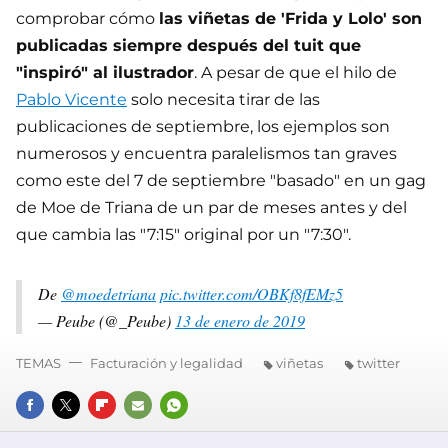
comprobar cómo
las viñetas de 'Frida y Lolo' son
publicadas siempre después del tuit que
"inspiró" al ilustrador
. A pesar de que el hilo de
Pablo Vicente
solo necesita tirar de las
publicaciones de septiembre, los ejemplos son
numerosos y encuentra paralelismos tan graves
como este del 7 de septiembre "basado" en un gag
de Moe de Triana de un par de meses antes y del
que cambia las "7:15" original por un "7:30".
De
@moedetriana
pic.twitter.com/OBKf8fEMz5
— Peube (@_Peube)
13 de enero de 2019
TEMAS
Facturación y legalidad
viñetas
twitter
FACEBOOK
TWITTER
FLIPBOARD
E-
WHATSAPP