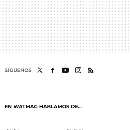
SÍGUENOS
Twit
Fac
Yout
Inst
RSS
ter
ebo
ube
agra
ok
m
EN WATMAG HABLAMOS DE...