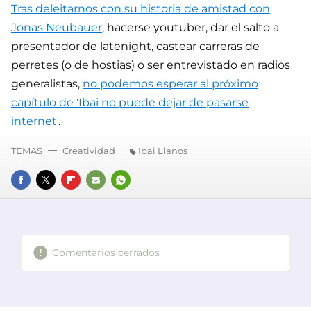
Tras deleitarnos con su historia de amistad con
Jonas Neubauer
, hacerse youtuber, dar el salto a
presentador de latenight, castear carreras de
perretes (o de hostias) o ser entrevistado en radios
generalistas,
no podemos esperar al próximo
capítulo de 'Ibai no puede dejar de pasarse
internet'
.
TEMAS
Creatividad
Ibai Llanos
FACEBOOK
TWITTER
FLIPBOARD
E-
WHATSAPP
MAIL
Comentarios cerrados