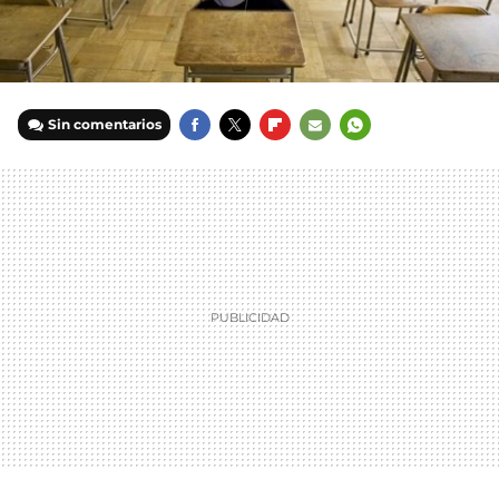
Sin comentarios
FACEBOOK
TWITTER
FLIPBOARD
E-
WHATSAPP
MAIL