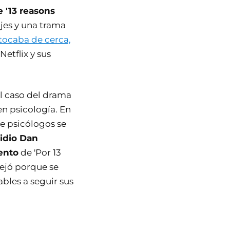
e '13 reasons
jes y una trama
 tocaba de cerca,
Netflix y sus
el caso del drama
en psicología. En
e psicólogos se
cidio Dan
ento
de 'Por 13
ejó porque se
bles a seguir sus