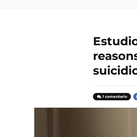
Estudio
reason
suicidi
1 comentario
F