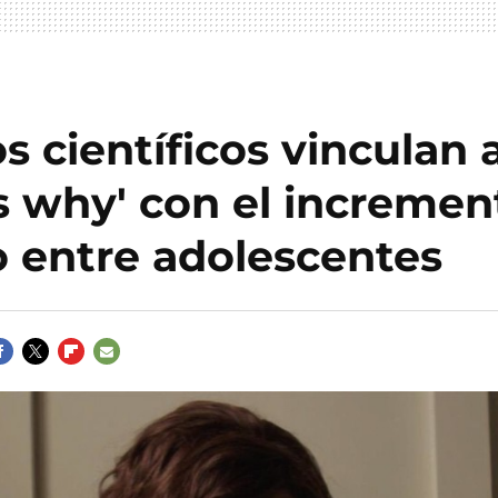
s científicos vinculan a
s why' con el incremen
o entre adolescentes
ACEBOOK
TWITTER
FLIPBOARD
E-
MAIL