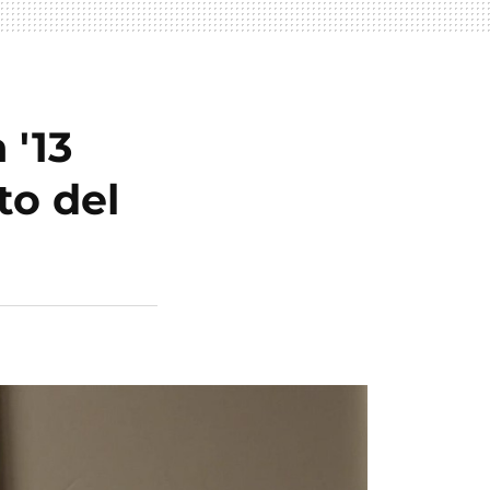
 '13
to del