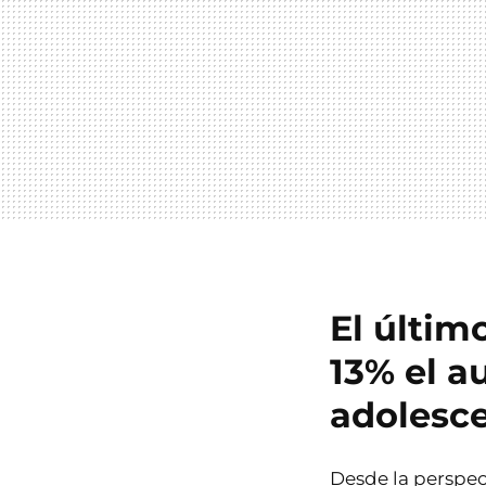
El últim
13% el a
adolesc
Desde la perspec