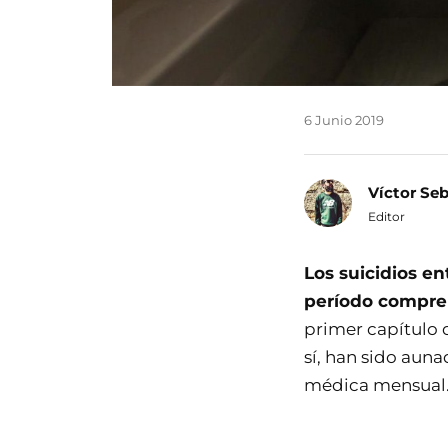
6 Junio 2019
Víctor Se
Editor
Los suicidios en
período compren
primer capítulo 
sí, han sido auna
médica mensual