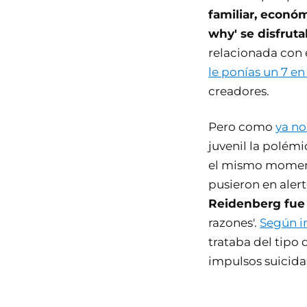
familiar, económ
why' se disfrut
relacionada con 
le ponías un 7 en
creadores.
Pero como
ya no
juvenil la polémi
el mismo momento
pusieron en alerta
Reidenberg fue 
razones'.
Según i
trataba del tipo
impulsos suicida