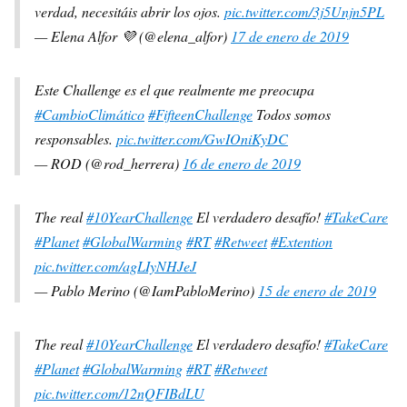
verdad, necesitáis abrir los ojos.
pic.twitter.com/3j5Unjn5PL
— Elena Alfor 💜 (@elena_alfor)
17 de enero de 2019
Este Challenge es el que realmente me preocupa
#CambioClimático
#FifteenChallenge
Todos somos
responsables.
pic.twitter.com/GwIOniKyDC
— ROD (@rod_herrera)
16 de enero de 2019
The real
#10YearChallenge
El verdadero desafío!
#TakeCare
#Planet
#GlobalWarming
#RT
#Retweet
#Extention
pic.twitter.com/agLIyNHJeJ
— Pablo Merino (@IamPabloMerino)
15 de enero de 2019
The real
#10YearChallenge
El verdadero desafío!
#TakeCare
#Planet
#GlobalWarming
#RT
#Retweet
pic.twitter.com/12nQFIBdLU