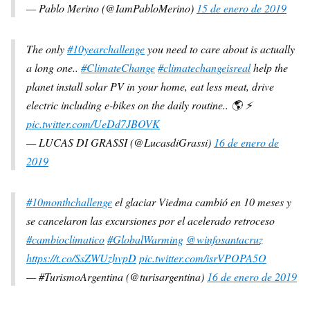
— Pablo Merino (@IamPabloMerino)
15 de enero de 2019
The only
#10yearchallenge
you need to care about is actually
a long one..
#ClimateChange
#climatechangeisreal
help the
planet install solar PV in your home, eat less meat, drive
electric including e-bikes on the daily routine.. 🌎 ⚡️
pic.twitter.com/UeDd7JBOVK
— LUCAS DI GRASSI (@LucasdiGrassi)
16 de enero de
2019
#10monthchallenge
el glaciar Viedma cambió en 10 meses y
se cancelaron las excursiones por el acelerado retroceso
#cambioclimatico
#GlobalWarming
@winfosantacruz
https://t.co/SsZWUzhvpD
pic.twitter.com/isrVPOPA5O
— #TurismoArgentina (@turisargentina)
16 de enero de 2019