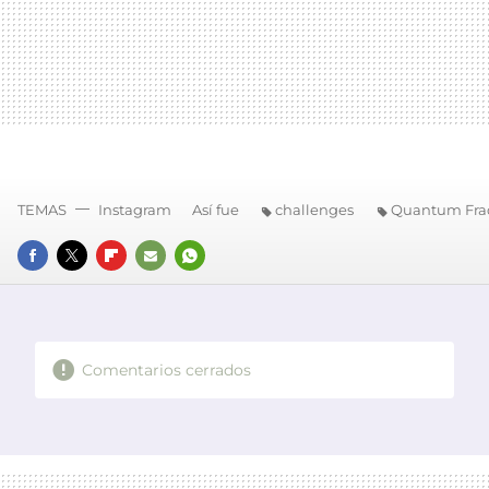
TEMAS
Instagram
Así fue
challenges
Quantum Fra
FACEBOOK
TWITTER
FLIPBOARD
E-
WHATSAPP
MAIL
Comentarios cerrados