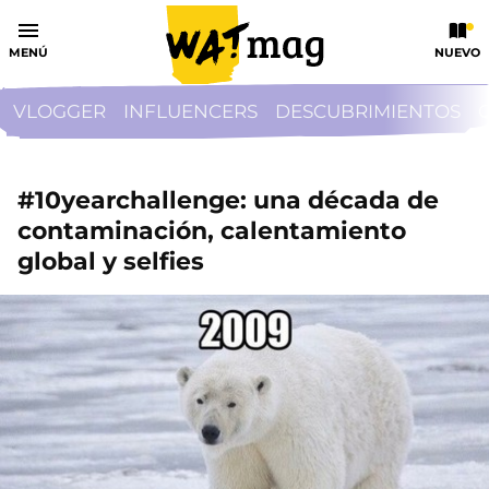
MENÚ
NUEVO
VLOGGER
INFLUENCERS
DESCUBRIMIENTOS
#10yearchallenge: una década de
contaminación, calentamiento
global y selfies