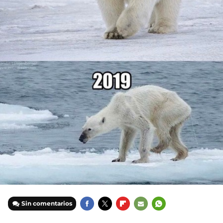
Sin comentarios
FACEBOOK
TWITTER
FLIPBOARD
E-
WHATSAPP