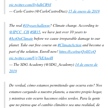
pic.twitter.com/JiyhdkCR9J
— Carlo Castro (@CarloCastroDiaz)
15 de enero de 2019
The real
#10yearchallenge
? Climate change. According to
@IPCC_CH
#SR15
, we have just over 10 years to
#ActOnClimate
before we cause irreparable damage to our
planet. Take our free course on
#ClimateAction
and become a
part of the solution. Enroll now!
https://t.co/puzQgIiUoQ
pic.twitter.com/Ujz7kEAnoH
— The SDG Academy (@SDG_Academy)
14 de enero de
2019
De verdad, cómo estamos permitiendo que ocurra esto? Nos
estamos cargando a nuestro planeta, a nuestro propio hogar,
y mientras esto ocurre hacemos oídos sordos. Para la gente
que no piensa que el cambio climático sea una realidad, de