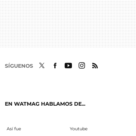
SÍGUENOS
Twit
Fac
Yout
Inst
RSS
ter
ebo
ube
agra
ok
m
EN WATMAG HABLAMOS DE...
Así fue
Youtube