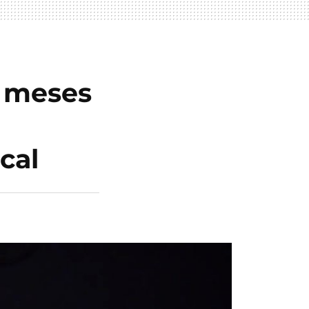
n meses
cal