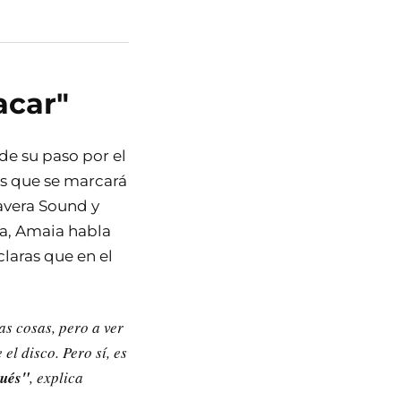
acar"
de su paso por el
os que se marcará
avera Sound y
ra, Amaia habla
laras que en el
as cosas, pero a ver
l disco. Pero sí, es
pués"
, explica