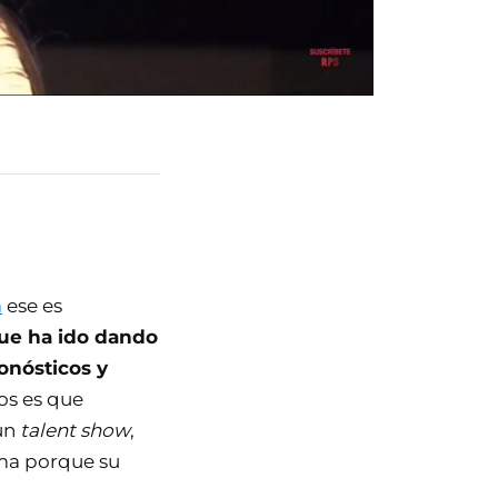
a
ese es
que ha ido dando
onósticos y
os es que
 un
talent show
,
rma porque su