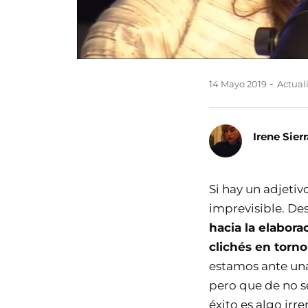
14 Mayo 2019
Actuali
Irene Sierr
Si hay un adjetiv
imprevisible. De
hacia la elabora
clichés en torno
estamos ante una
pero que de no s
éxito es algo irr