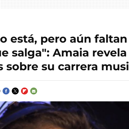
co está, pero aún falta
e salga": Amaia revela
s sobre su carrera musi
FACEBOOK
TWITTER
FLIPBOARD
E-
MAIL