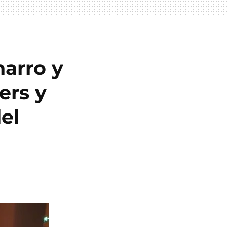
harro y
ers y
el