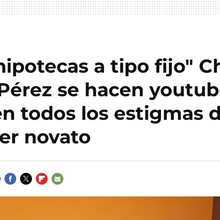
"hipotecas a tipo fijo" C
Pérez se hacen youtub
n todos los estigmas d
er novato
FACEBOOK
TWITTER
FLIPBOARD
E-
MAIL