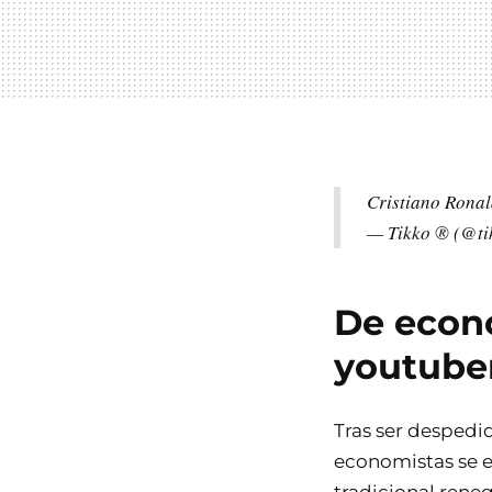
Cristiano Ronal
— Tikko ® (@ti
De econo
youtube
Tras ser despedid
economistas se e