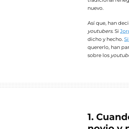
tradicional reneg
nuevo.
Así que, han dec
youtubers
. Si
Jor
dicho y hecho.
Si
quererlo, han pa
sobre los
youtub
1. Cuand
novio y 