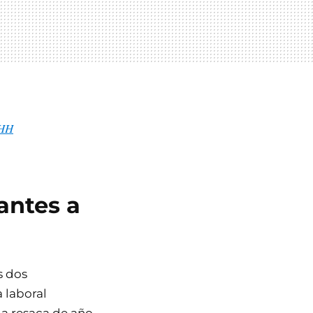
OHH
antes a
s dos
 laboral