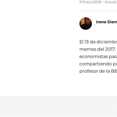
9 Enero 2018
Actuali
Irene Sierr
El 13 de diciemb
memes del 2017. 
economistas pasa
compartiendo pód
profesor de la B