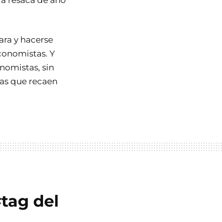
 la resaca de año
ara y hacerse
conomistas. Y
nomistas, sin
mas que recaen
#tag del