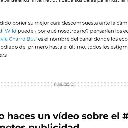
aba de ellos, internet utilizaba sus caras para ilustrar
idido poner su mejor cara descompuesta ante la cám
di Wild
puede ¿por qué nosotros no? pensarían los e
lvia Charro Butí
es el nombre del canal donde los eco
rodiado del primero hasta el último, todos los estig
ers
.
o haces un vídeo sobre el 
metes publicidad