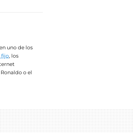
en uno de los
fijo
, los
ternet
 Ronaldo o el