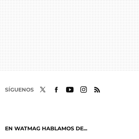
SÍGUENOS
Twit
Fac
Yout
Inst
RSS
ter
ebo
ube
agra
ok
m
EN WATMAG HABLAMOS DE...