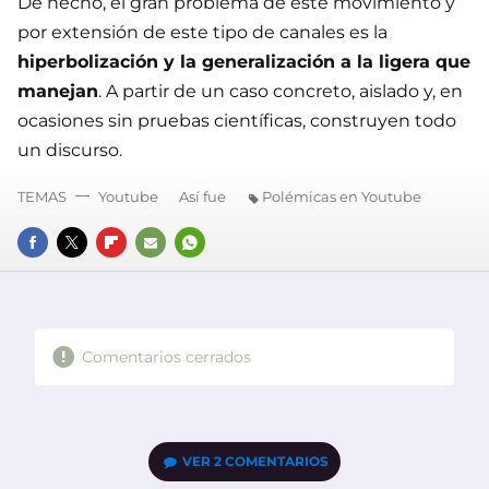
De hecho, el gran problema de este movimiento y
por extensión de este tipo de canales es la
hiperbolización y la generalización a la ligera que
manejan
. A partir de un caso concreto, aislado y, en
ocasiones sin pruebas científicas, construyen todo
un discurso.
TEMAS
Youtube
Así fue
Polémicas en Youtube
FACEBOOK
TWITTER
FLIPBOARD
E-
WHATSAPP
MAIL
Comentarios cerrados
VER
2 COMENTARIOS