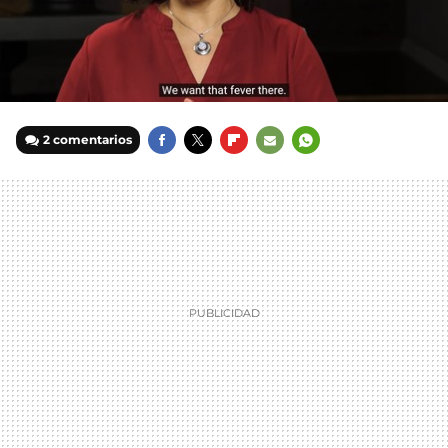
2 comentarios
FACEBOOK
TWITTER
FLIPBOARD
E-
WHATSAPP
MAIL