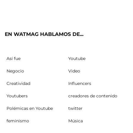
Twit
Fac
Yout
Inst
RSS
ter
ebo
ube
agra
ok
m
EN WATMAG HABLAMOS DE...
Así fue
Youtube
Negocio
Video
Creatividad
Influencers
Youtubers
creadores de contenido
Polémicas en Youtube
twitter
feminismo
Música