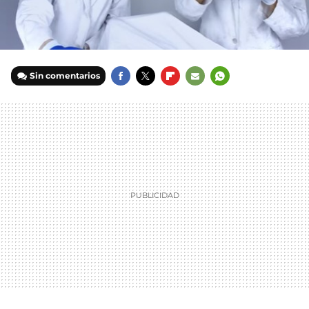
Sin comentarios
FACEBOOK
TWITTER
FLIPBOARD
E-
WHATSAPP
MAIL